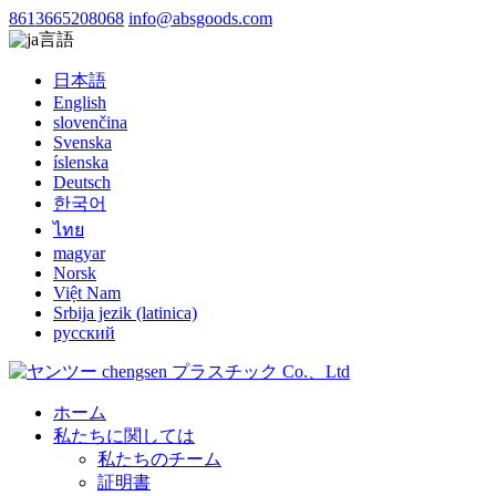
8613665208068
info@absgoods.com
言語
日本語
English
slovenčina
Svenska
íslenska
Deutsch
한국어
ไทย
magyar
Norsk
Việt Nam
Srbija jezik (latinica)
русский
ホーム
私たちに関しては
私たちのチーム
証明書