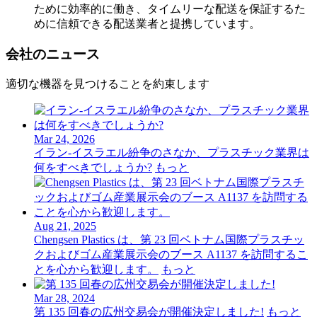
ために効率的に働き、タイムリーな配送を保証するた
めに信頼できる配送業者と提携しています。
会社のニュース
適切な機器を見つけることを約束します
Mar 24, 2026
イラン-イスラエル紛争のさなか、プラスチック業界は
何をすべきでしょうか?
もっと
Aug 21, 2025
Chengsen Plastics は、第 23 回ベトナム国際プラスチッ
クおよびゴム産業展示会のブース A1137 を訪問するこ
とを心から歓迎します。
もっと
Mar 28, 2024
第 135 回春の広州交易会が開催決定しました!
もっと