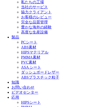
私たちの工場
当社のサービス
協力クライアント
お客様のレビュー
完全な品質管理
豊かな海外の経験
高度な生産設備
製品
PCシート
ABS素材
HIPSマテリアル
PMMA素材
PVC素材
ASA シート
ダッシュボードレザー
ABSプラスチック粒子
知識
お問い合わせ
ビデオセンター
応用
HIPSシート